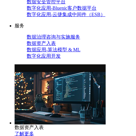
数据安全管控平台
数字化应用-Bluenic客户数据平台
数字化应用-云捷集成中间件（ESB）
服务
数据治理咨询与实施服务
数据资产入表
数据应用-算法模型 & ML
数字化应用开发
数据资产入表
了解更多