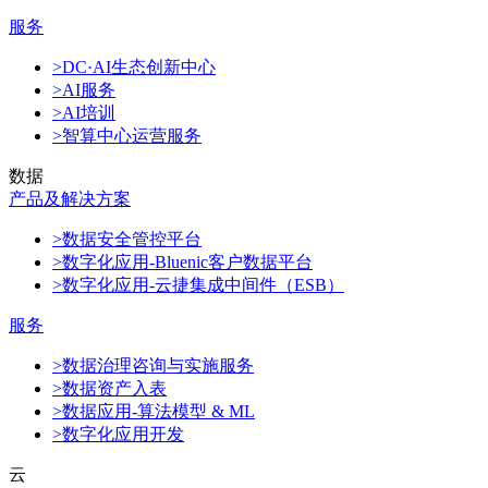
服务
>DC·AI生态创新中心
>AI服务
>AI培训
>智算中心运营服务
数据
产品及解决方案
>数据安全管控平台
>数字化应用-Bluenic客户数据平台
>数字化应用-云捷集成中间件（ESB）
服务
>数据治理咨询与实施服务
>数据资产入表
>数据应用-算法模型 & ML
>数字化应用开发
云