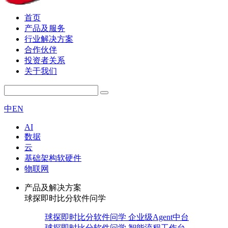
首页
产品及服务
行业解决方案
合作伙伴
投资者关系
关于我们
中
EN
AI
数据
云
基础架构软硬件
物联网
产品及解决方案
球探即时比分软件问学
球探即时比分软件问学 企业级Agent中台
球探即时比分软件问学 智能流程工作台